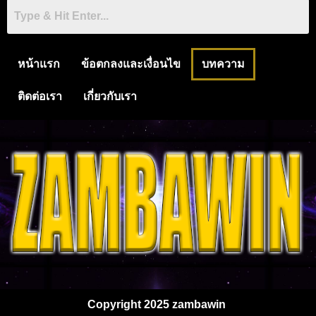
หน้าแรก
ข้อตกลงและเงื่อนไข
บทความ
ติดต่อเรา
เกี่ยวกับเรา
Copyright 2025 zambawin