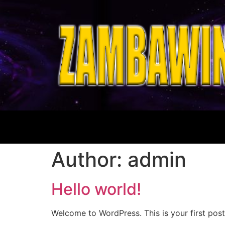
Author:
admin
Hello world!
Welcome to WordPress. This is your first post