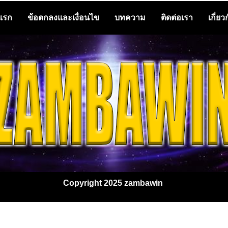
แรก
ข้อตกลงและเงื่อนไข
บทความ
ติดต่อเรา
เกี่ยว
Copyright 2025 zambawin