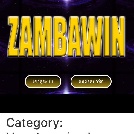
เข้าสู่ระบบ
สมัครสมาชิก
Category: